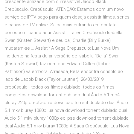
crescente amizade com o irresistível Jacob Black.
Crepúsculo. Crepúsculo. ATENÇÃO: Estamos com um novo
serviço de IPTV pago para quem deseja assistir filmes, series
e canais de TV online. Saiba mais entrando em contato
conosco clicando aqui. Assistir trailer. Crepúsculo Isabella
Swan (Kristen Stewart) e seu pai, Charlie (Billy Burke),
mudaram-se … Assistir A Saga Crepúsculo: Lua Nova Um
incidente na festa de aniversário de Isabella “Bella” Swan
(Kristen Stewart) faz com que Edward Cullen (Robert
Pattinson) vá embora. Arrasada, Bella encontra consolo ao
lado de Jacob Black (Taylor Lautner). 26/03/2019 ·
crepúsculo - todos os filmes dublado. todos os filmes
completos download torrent dublado dual Áudio 5.1 mp4
bluray 720p crepÚsculo download torrent dublado dual Áudio
5.1 mkv bluray 1080p lua nova download torrent dublado dual
Áudio 5.1 mkv bluray 1080p eclipse download torrent dublado
dual Áudio 5.1 mkv bluray 1080p A Saga Crepúsculo: Lua Nova
Assistir Filme Online Dublado e Legendado.A Saga